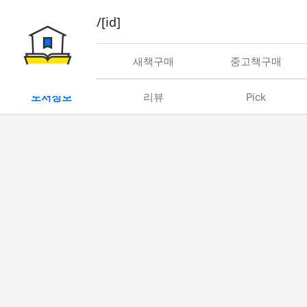
book/rent/[id]
대여
새책구매
중고책구매
도서정보
리뷰
Pick