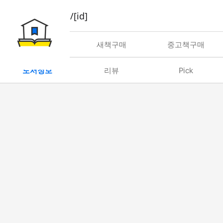
book/rent/[id]
대여
새책구매
중고책구매
도서정보
리뷰
Pick