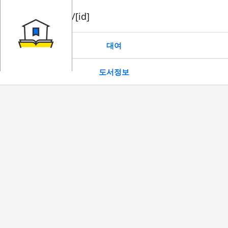
book/rent/[id]
대여
도서정보