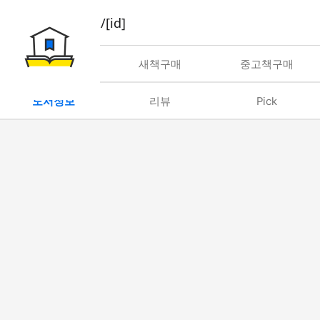
book/rent/[id]
대여
새책구매
중고책구매
도서정보
리뷰
Pick