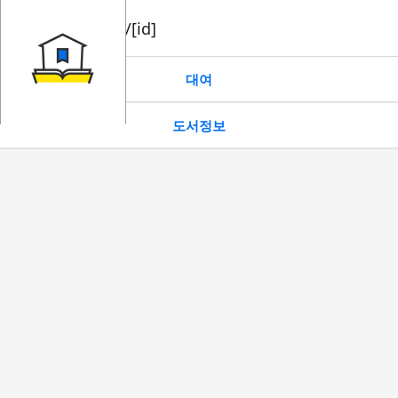
book/rent/[id]
대여
도서정보