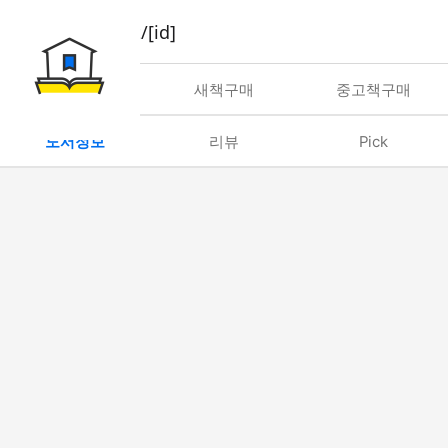
book/rent/[id]
대여
새책구매
중고책구매
도서정보
리뷰
Pick