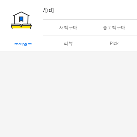
book/rent/[id]
대여
새책구매
중고책구매
도서정보
리뷰
Pick