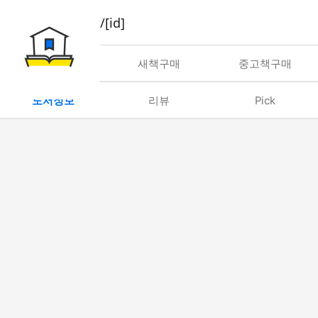
book/rent/[id]
대여
새책구매
중고책구매
도서정보
리뷰
Pick