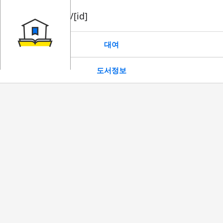
book/rent/[id]
대여
도서정보