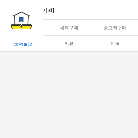
book/rent/[id]
대여
새책구매
중고책구매
도서정보
리뷰
Pick