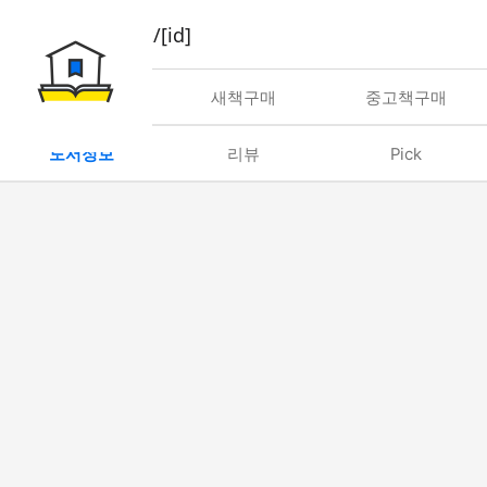
book/rent/[id]
대여
새책구매
중고책구매
도서정보
리뷰
Pick