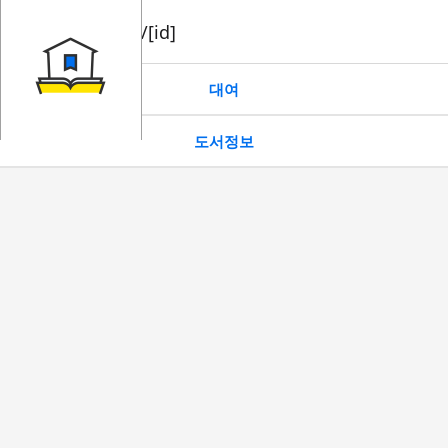
book/rent/[id]
대여
도서정보