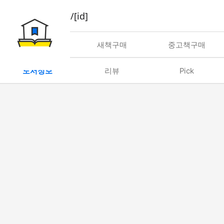
book/rent/[id]
대여
새책구매
중고책구매
도서정보
리뷰
Pick