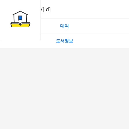
book/rent/[id]
대여
도서정보