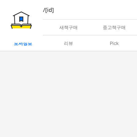
book/rent/[id]
대여
새책구매
중고책구매
도서정보
리뷰
Pick