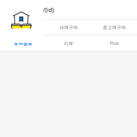
book/rent/[id]
대여
새책구매
중고책구매
도서정보
리뷰
Pick