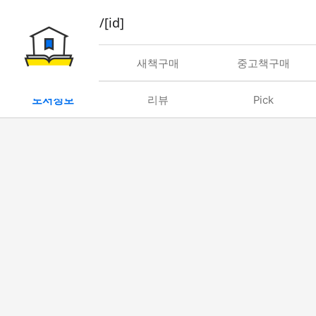
book/rent/[id]
대여
새책구매
중고책구매
도서정보
리뷰
Pick