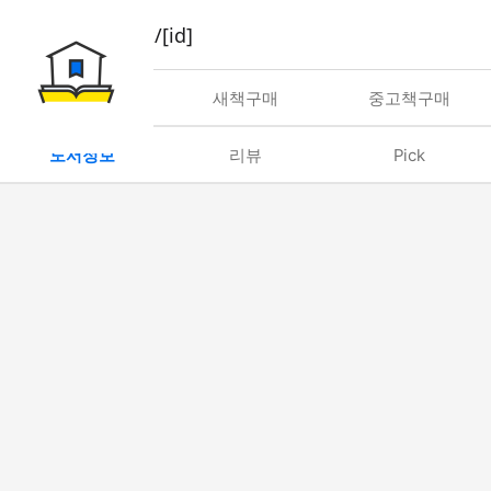
book/rent/[id]
대여
새책구매
중고책구매
도서정보
리뷰
Pick