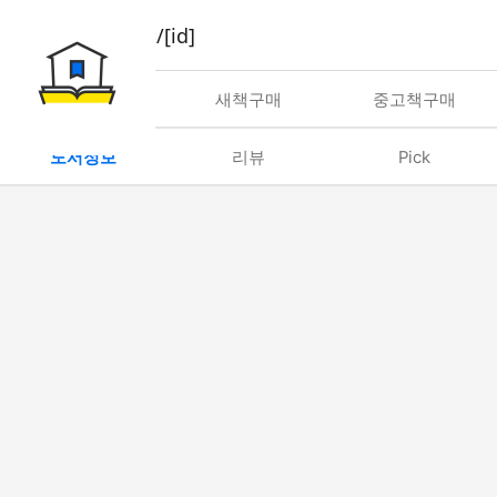
book/rent/[id]
대여
새책구매
중고책구매
도서정보
리뷰
Pick