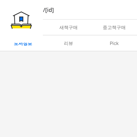
book/rent/[id]
대여
새책구매
중고책구매
도서정보
리뷰
Pick