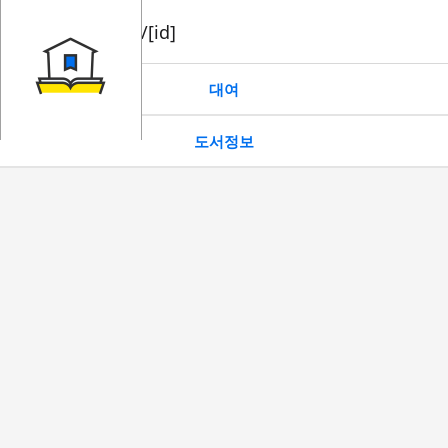
book/rent/[id]
대여
도서정보