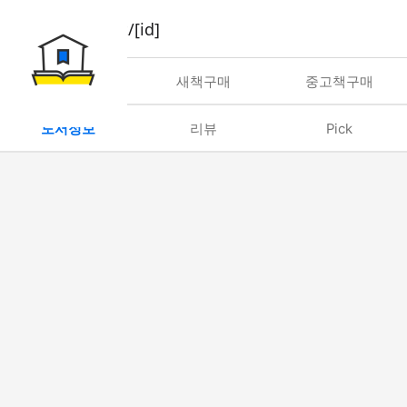
book/rent/[id]
대여
새책구매
중고책구매
도서정보
리뷰
Pick