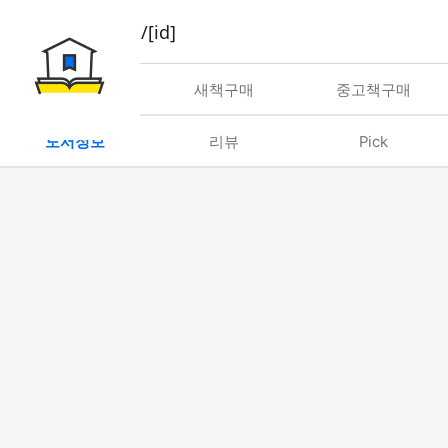
book/rent/[id]
대여
새책구매
중고책구매
도서정보
리뷰
Pick