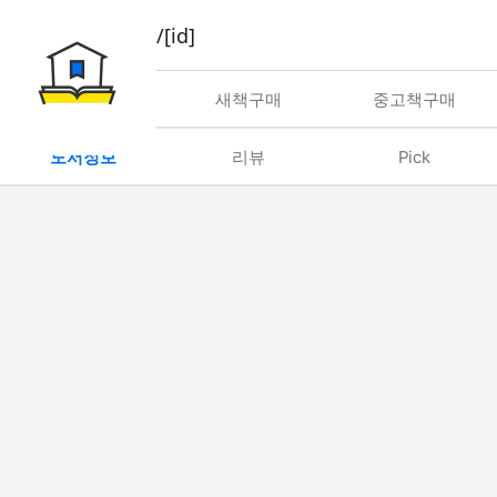
book/rent/[id]
대여
새책구매
중고책구매
도서정보
리뷰
Pick