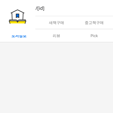
book/rent/[id]
대여
새책구매
중고책구매
도서정보
리뷰
Pick