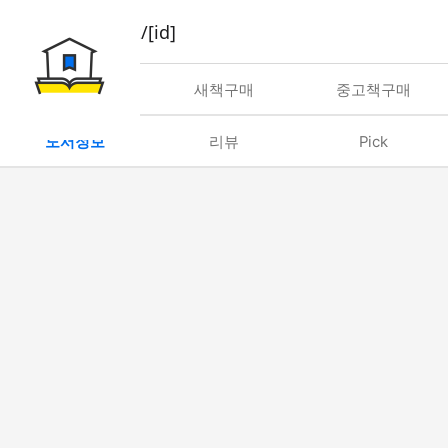
book/rent/[id]
대여
새책구매
중고책구매
도서정보
리뷰
Pick