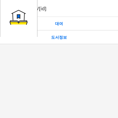
book/rent/[id]
대여
도서정보