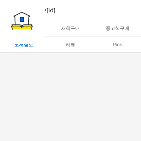
book/rent/[id]
대여
새책구매
중고책구매
도서정보
리뷰
Pick