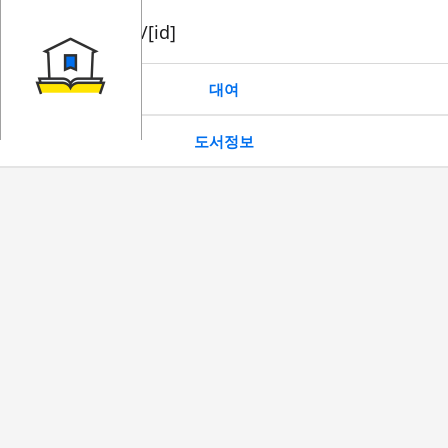
book/rent/[id]
대여
도서정보