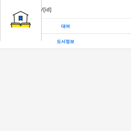
book/rent/[id]
대여
도서정보