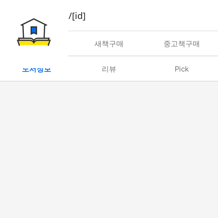
book/rent/[id]
대여
새책구매
중고책구매
도서정보
리뷰
Pick