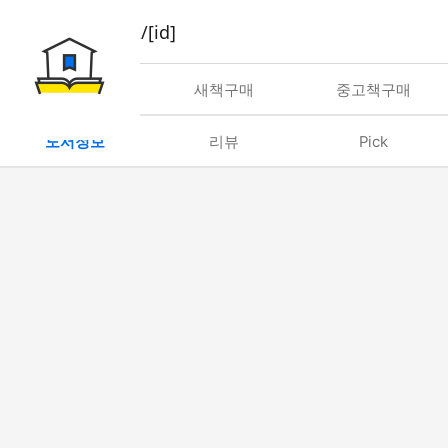
book/rent/[id]
대여
새책구매
중고책구매
도서정보
리뷰
Pick