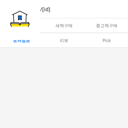
book/rent/[id]
대여
새책구매
중고책구매
도서정보
리뷰
Pick