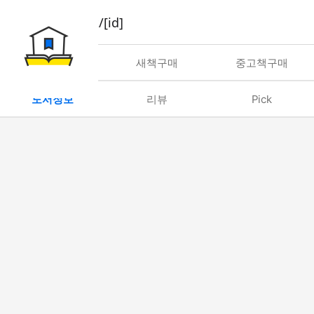
book/rent/[id]
대여
새책구매
중고책구매
도서정보
리뷰
Pick