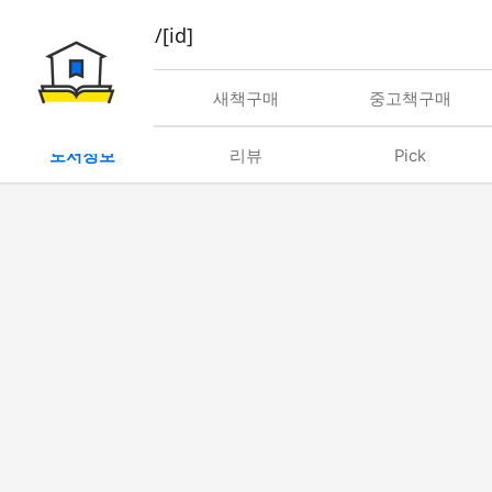
book/rent/[id]
대여
새책구매
중고책구매
도서정보
리뷰
Pick