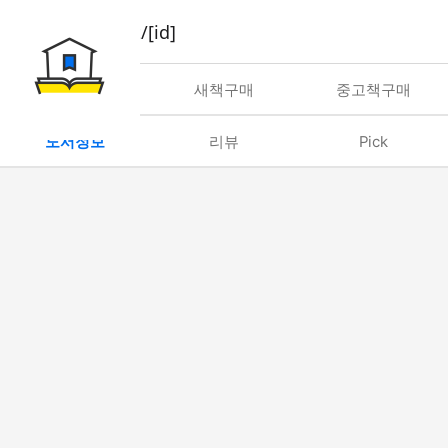
book/rent/[id]
대여
새책구매
중고책구매
도서정보
리뷰
Pick