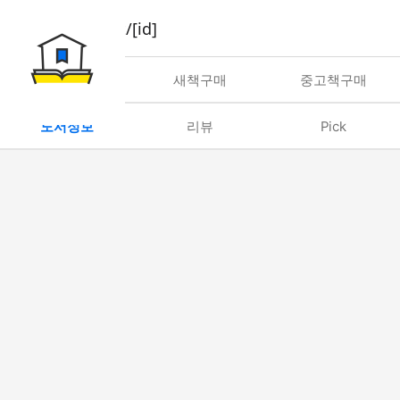
book/rent/[id]
대여
새책구매
중고책구매
도서정보
리뷰
Pick