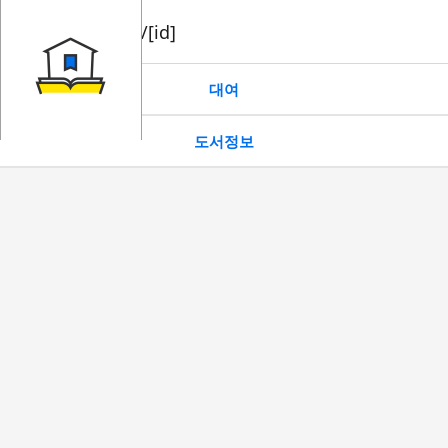
book/rent/[id]
대여
도서정보