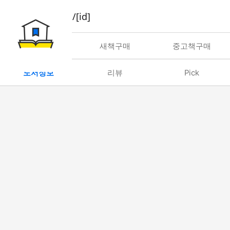
book/rent/[id]
대여
새책구매
중고책구매
도서정보
리뷰
Pick