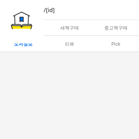
book/rent/[id]
대여
새책구매
중고책구매
도서정보
리뷰
Pick