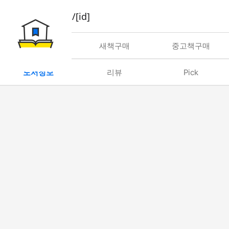
book/rent/[id]
대여
새책구매
중고책구매
도서정보
리뷰
Pick