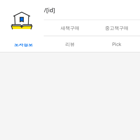
book/rent/[id]
대여
새책구매
중고책구매
도서정보
리뷰
Pick