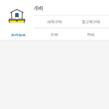
book/rent/[id]
대여
새책구매
중고책구매
도서정보
리뷰
Pick