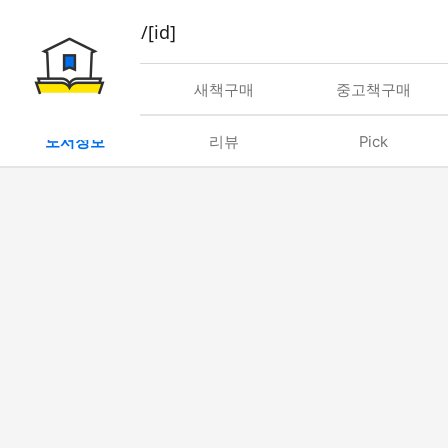
book/rent/[id]
대여
새책구매
중고책구매
도서정보
리뷰
Pick