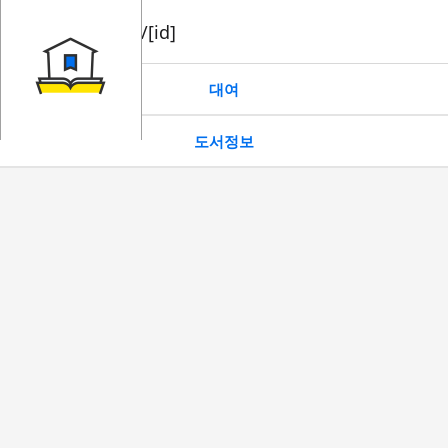
book/rent/[id]
대여
도서정보