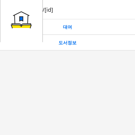
book/rent/[id]
대여
도서정보