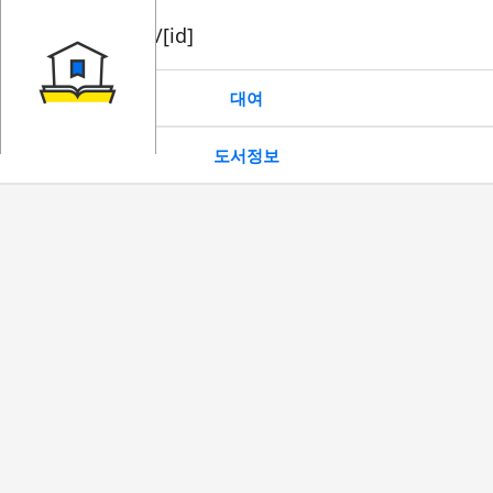
book/rent/[id]
대여
도서정보