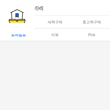
book/rent/[id]
대여
새책구매
중고책구매
도서정보
리뷰
Pick