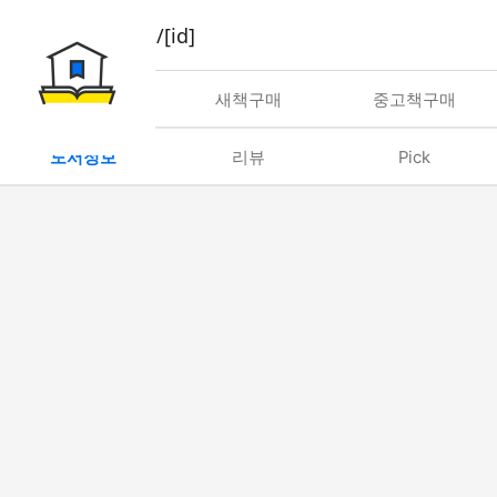
book/rent/[id]
대여
새책구매
중고책구매
도서정보
리뷰
Pick