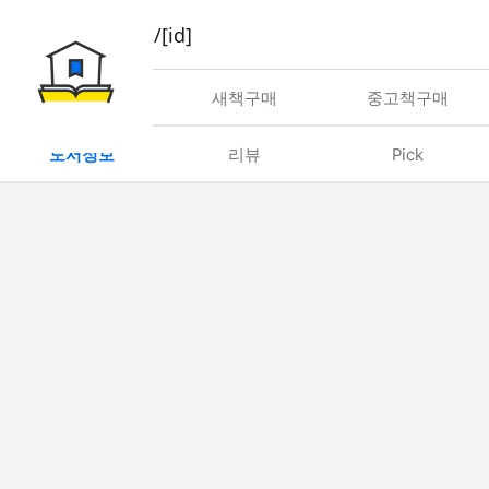
book/rent/[id]
대여
새책구매
중고책구매
도서정보
리뷰
Pick